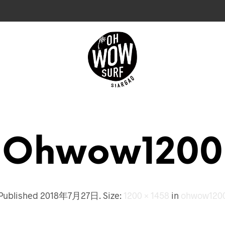
Ohwow1200
Published
2018年7月27日
. Size:
1200 × 1458
in
ohwow120