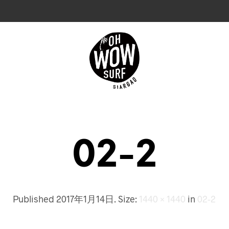
02-2
Published
2017年1月14日
. Size:
1440 × 1440
in
02-2